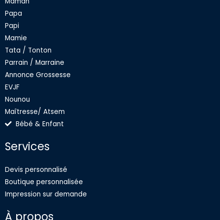
o
g
d
b
Maman
o
r
i
e
Papa
k
a
n
Papi
-
m
Mamie
f
Tata / Tonton
Parrain / Marraine
Annonce Grossesse
EVJF
Nounou
Maîtresse/ Atsem
Bébé & Enfant
Services
Devis personnalisé
Boutique personnalisée
Impression sur demande
À propos