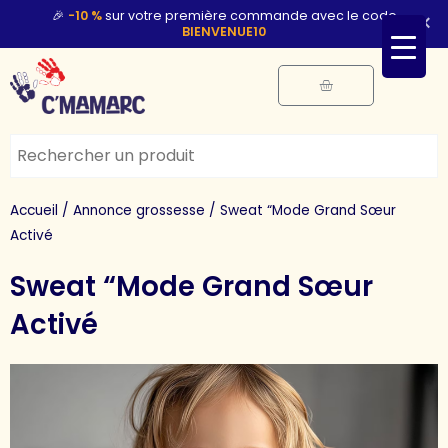
Aller
🎉
-10 %
sur votre première commande avec le code
×
BIENVENUE10
au
contenu
Panier
Accueil
/
Annonce grossesse
/ Sweat “Mode Grand Sœur
Activé
Sweat “Mode Grand Sœur
Activé