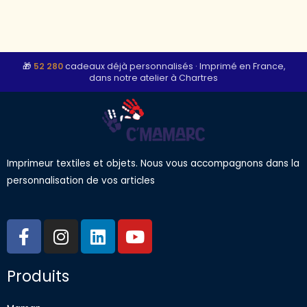
🎁
52 280
cadeaux déjà personnalisés
·
Imprimé en France,
dans notre atelier à Chartres
Imprimeur textiles et objets. Nous vous accompagnons dans la
personnalisation de vos articles
F
I
L
Y
a
n
i
o
c
s
n
u
Produits
e
t
k
t
b
a
e
u