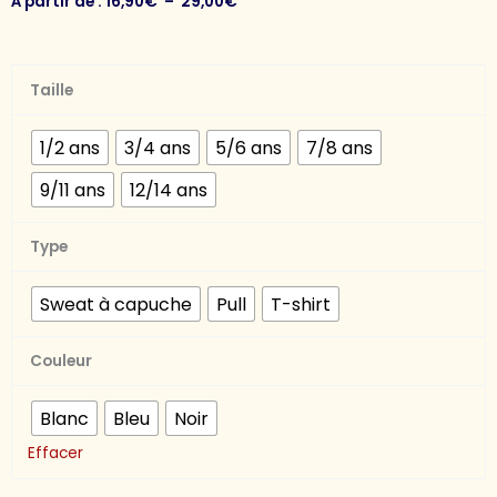
Plage
À partir de :
16,90
€
–
29,00
€
de
prix :
quantité
16,90€
Taille
de
à
Sweat
29,00€
1/2 ans
3/4 ans
5/6 ans
7/8 ans
"Mode
9/11 ans
12/14 ans
Grand
Sœur
Activé
Type
Sweat à capuche
Pull
T-shirt
Couleur
Blanc
Bleu
Noir
Effacer