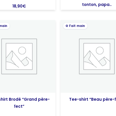
tonton, papa..
18,90
€
 main
Fait main
hirt Brodé “Grand père-
Tee-shirt “Beau père-
fect”