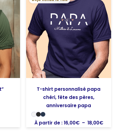
de
prix :
16,00€
à
18,00€
t”
T-shirt personnalisé papa
chéri, fête des pères,
anniversaire papa
À partir de :
16,00
€
–
18,00
€