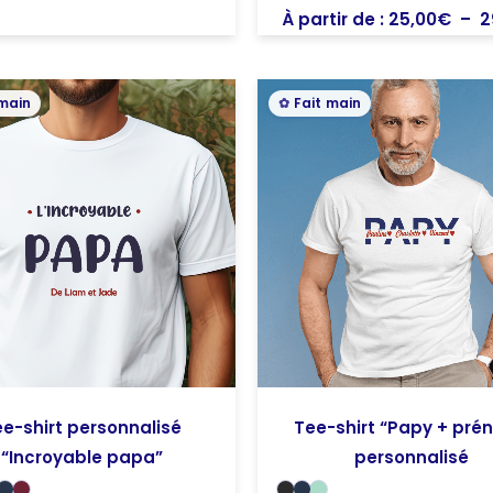
À partir de :
25,00
€
–
2
 main
Fait main
e-shirt personnalisé
Tee-shirt “Papy + pré
“Incroyable papa”
personnalisé