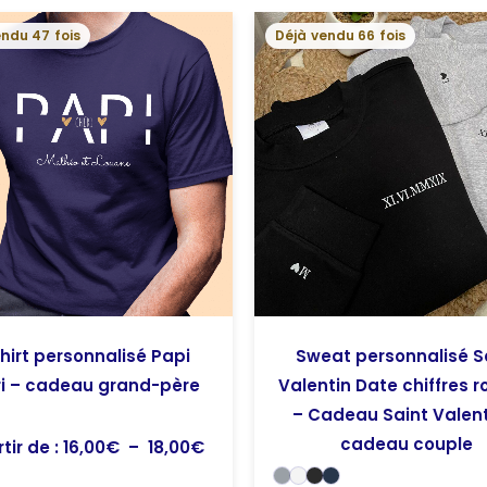
Plage
endu 47 fois
Déjà vendu 66 fois
de
prix :
16,00€
à
18,00€
hirt personnalisé Papi
Sweat personnalisé S
i – cadeau grand-père
Valentin Date chiffres 
– Cadeau Saint Valent
cadeau couple
tir de :
16,00
€
–
18,00
€