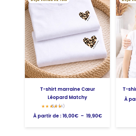
de
prix :
16,00€
à
19,90€
T-shirt marraine Cœur
T-shi
Léopard Matchy
À par
5,0
(4)
À partir de :
16,00
€
–
19,90
€