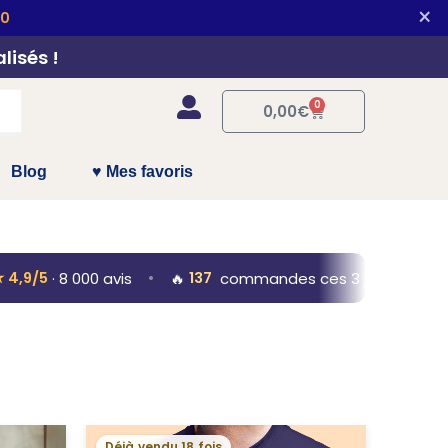
×
10
lisés !
0
Panier
0,00
€
Blog
♥ Mes favoris
/5
· 8 000 avis
•
🔥
137
commandes ces 3 jours
•
🚚 Liv
Plage
Déjà vendu 18 fois