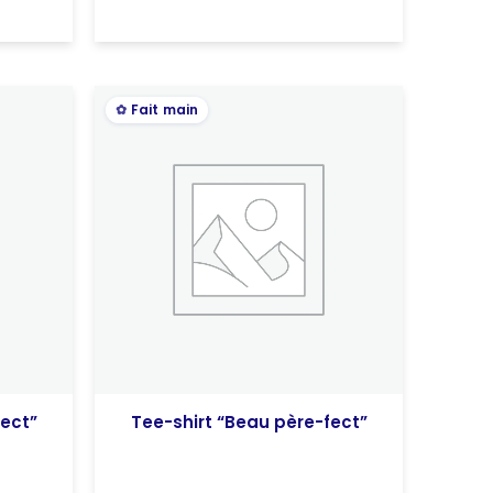
Fait main
fect”
Tee-shirt “Beau père-fect”