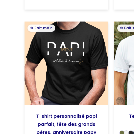
Plage
Fait main
Fait
de
prix :
16,00€
à
18,00€
T-shirt personnalisé papi
Te
parfait, fête des grands
pères, anniversaire papy