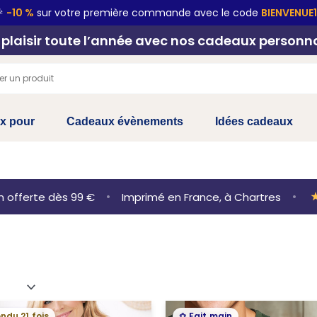

-10 %
sur votre première commande avec le code
BIENVENUE
 plaisir toute l’année avec nos cadeaux personna
x pour
Cadeaux évènements
Idées cadeaux
ferte dès 99 €
•
Imprimé en France, à Chartres
•
★ 4,9
Plage
ndu 21 fois
Fait main