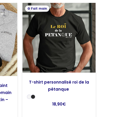
Plage
Fait main
de
prix :
25,00€
à
29,90€
T-shirt personnalisé roi de la
aint
pétanque
romain
in –
18,90
€