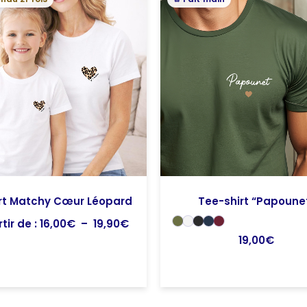
de
prix :
16,00€
à
19,90€
rt Matchy Cœur Léopard
Tee-shirt “Papoune
tir de :
16,00
€
–
19,90
€
19,00
€