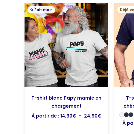
Plage
Fait main
Déjà v
de
prix :
14,90€
à
24,90€
T-shirt blanc Papy mamie en
T-s
chargement
chér
À partir de :
14,90
€
–
24,90
€
À par