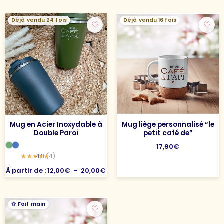
Plage
Déjà vendu 24 fois
Déjà vendu 16 fois
♡
♡
de
prix :
12,00€
à
20,00€
Mug en Acier Inoxydable à
Mug liège personnalisé “le
Double Paroi
petit café de”
17,90
€
4,8
(4)
À partir de :
12,00
€
–
20,00
€
Fait main
♡