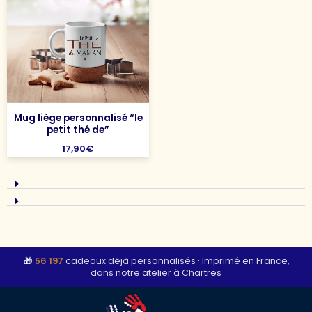
Mug liège personnalisé “le
petit thé de”
17,90
€
🎁
56 197
cadeaux déjà personnalisés
·
Imprimé en France,
dans notre atelier à Chartres