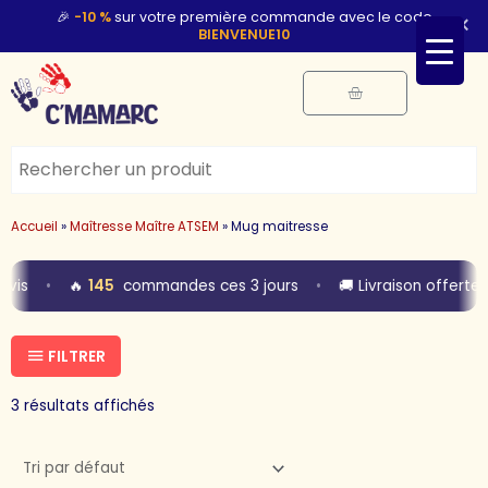
Aller
🎉
-10 %
sur votre première commande avec le code
×
BIENVENUE10
au
contenu
Panier
Accueil
»
Maîtresse Maître ATSEM
»
Mug maitresse
•
145
•
avis
🔥
commandes ces 3 jours
🚚 Livraison offerte
FILTRER
3 résultats affichés