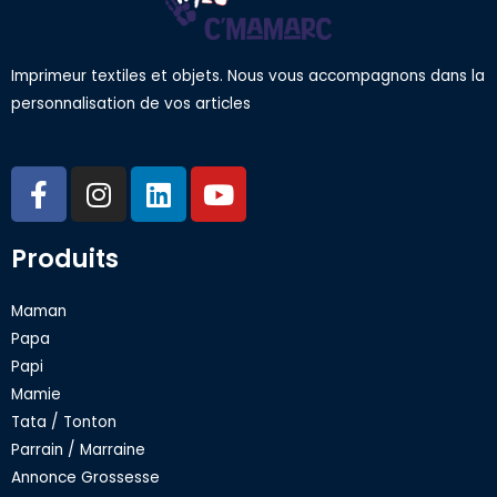
Imprimeur textiles et objets. Nous vous accompagnons dans la
personnalisation de vos articles
F
I
L
Y
a
n
i
o
c
s
n
u
Produits
e
t
k
t
b
a
e
u
o
g
d
b
Maman
o
r
i
e
Papa
k
a
n
Papi
-
m
Mamie
f
Tata / Tonton
Parrain / Marraine
Annonce Grossesse