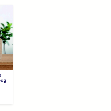
€
à
bag
–