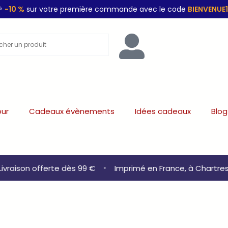

-10 %
sur votre première commande avec le code
BIENVENUE
our
Cadeaux évènements
Idées cadeaux
Blog
vraison offerte dès 99 €
•
Imprimé en France, à Chartres