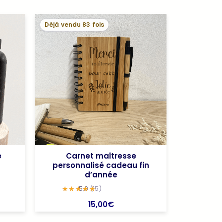
Déjà vendu 83 fois
é
Carnet maîtresse
personnalisé cadeau fin
d’année
5,0
(15)
15,00
€