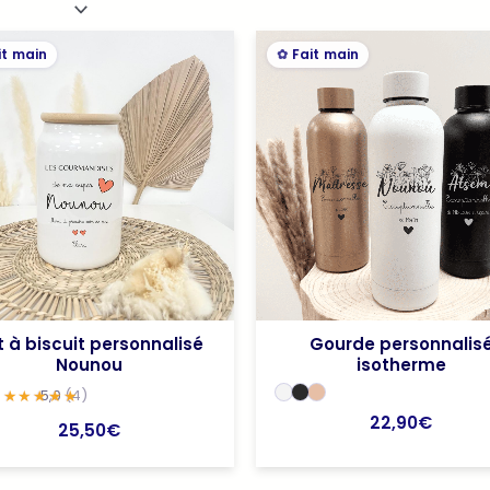
it main
Fait main
t à biscuit personnalisé
Gourde personnalis
Nounou
isotherme
5,0
(4)
22,90
€
25,50
€