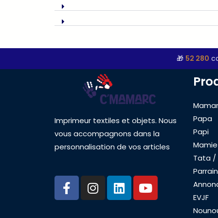
🎁
52 280
ca
Pro
Mama
Papa
Imprimeur textiles et objets. Nous
Papi
vous accompagnons dans la
Mamie
personnalisation de vos articles
Tata /
Parrain
F
I
L
Y
Annon
a
n
i
o
EVJF
c
s
n
u
Nouno
e
t
k
t