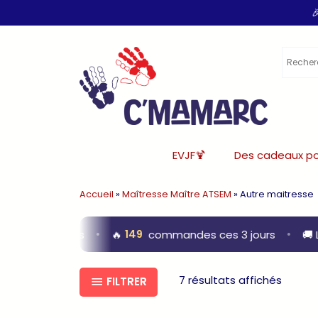
Aller

au
contenu
EVJF🍹
Des cadeaux p
Accueil
»
Maîtresse Maître ATSEM
»
Autre maitresse
9/5
· 7 800 avis
•
🔥
149
commandes ces 3 jours
•
🚚 Li
7 résultats affichés
FILTRER