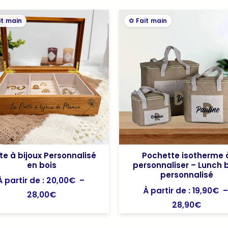
Plage
Plage
it main
Fait main
de
de
prix :
prix :
20,00€
19,90€
à
à
28,00€
28,90
te à bijoux Personnalisé
Pochette isotherme 
en bois
personnaliser – Lunch 
personnalisé
À partir de :
20,00
€
–
À partir de :
19,90
€
28,00
€
28,90
€