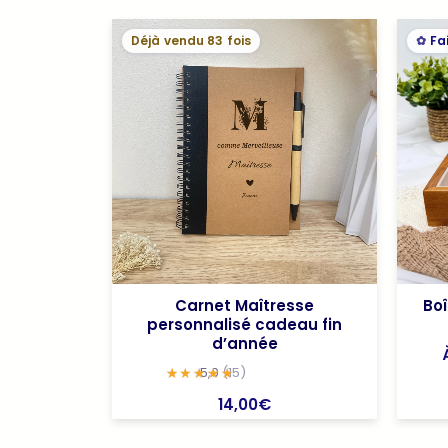
Déjà vendu 83 fois
Fa
Boî
Carnet Maîtresse
personnalisé cadeau fin
d’année
5,0
(15)
14,00
€