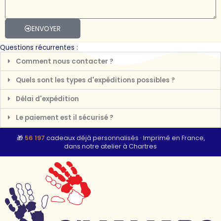
s
i
s
l
a
ENVOYER
g
Questions récurrentes :
e
Comment nous contacter ?
Quels sont les types d'expéditions possibles ?
Délai d'expédition
Le paiement est il sécurisé ?
🎁
56 197
cadeaux déjà personnalisés
·
Imprimé en France,
dans notre atelier à Chartres