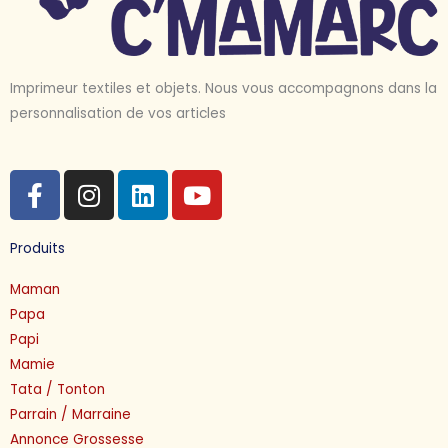
Imprimeur textiles et objets. Nous vous accompagnons dans la
personnalisation de vos articles
F
I
L
Y
a
n
i
o
c
s
n
u
Produits
e
t
k
t
b
a
e
u
Maman
o
g
d
b
Papa
o
r
i
e
Papi
k
a
n
Mamie
-
m
Tata / Tonton
f
Parrain / Marraine
Annonce Grossesse