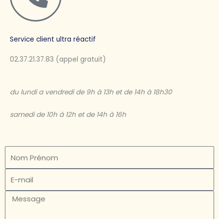
Service client ultra réactif
02.37.21.37.83 (appel gratuit)
du lundi a vendredi de 9h à 13h et de 14h à 18h30
samedi de 10h à 12h et de 14h à 16h
N
o
E
m
-
M
m
e
a