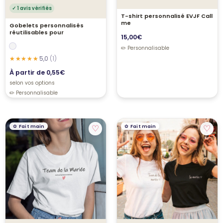
✓ 1 avis vérifiés
T-shirt personnalisé EVJF Call
me
Gobelets personnalisés
réutilisables pour
15,00
€
5,0
(1)
À partir de
0,55
€
selon vos options
♡
♡
Fait main
Fait main