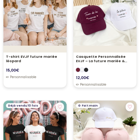
T-shirt EVJF future mariée
Casquette Personnalisée
léopard
EVJF – La future mariée &
Team de la mariée
15,00
€
12,00
€
♡
♡
Déjà vendu 10 fois
Fait main