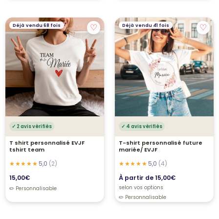
♡
♡
Déjà vendu 68 fois
Déjà vendu 41 fois
✓ 2 avis vérifiés
✓ 4 avis vérifiés
T shirt personnalisé EVJF
T-shirt personnalisé future
tshirt team
mariée/ EVJF
5,0
(2)
5,0
(4)
15,00
€
À partir de
15,00
€
selon vos options