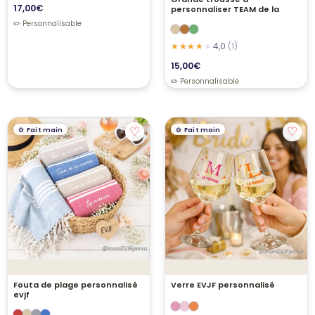
17,00
€
personnaliser TEAM de la
4,0
(1)
15,00
€
♡
♡
Fait main
Fait main
Fouta de plage personnalisé
Verre EVJF personnalisé
evjf