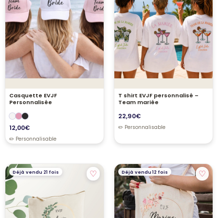
Casquette EVJF
T shirt EVJF personnalisé –
Personnalisée
Team mariée
22,90
€
12,00
€
♡
♡
Déjà vendu 21 fois
Déjà vendu 12 fois