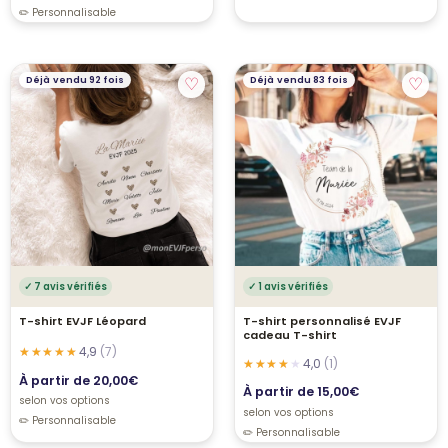
♡
♡
Déjà vendu 92 fois
Déjà vendu 83 fois
✓ 7 avis vérifiés
✓ 1 avis vérifiés
T-shirt EVJF Léopard
T-shirt personnalisé EVJF
cadeau T-shirt
4,9
(7)
4,0
(1)
À partir de
20,00
€
À partir de
15,00
€
selon vos options
selon vos options