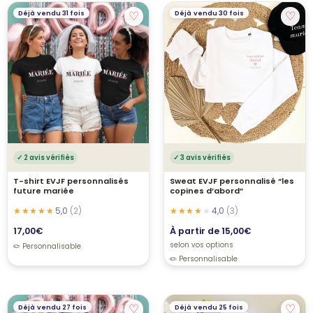
♡
♡
Déjà vendu 31 fois
Déjà vendu 30 fois
✓ 2 avis vérifiés
✓ 3 avis vérifiés
T-shirt EVJF personnalisés
Sweat EVJF personnalisé “les
future mariée
copines d’abord”
5,0
(2)
4,0
(3)
17,00
€
À partir de
15,00
€
selon vos options
♡
♡
Déjà vendu 27 fois
Déjà vendu 25 fois