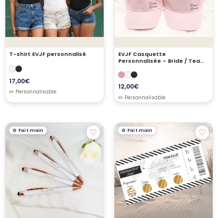
T-shirt EVJF personnalisé
EVJF Casquette
Personnalisée – Bride / Team
bride
17,00
€
12,00
€
♡
♡
Fait main
Fait main