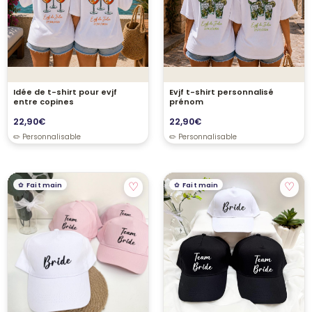
Idée de t-shirt pour evjf
Evjf t-shirt personnalisé
entre copines
prénom
22,90
€
22,90
€
♡
♡
Fait main
Fait main