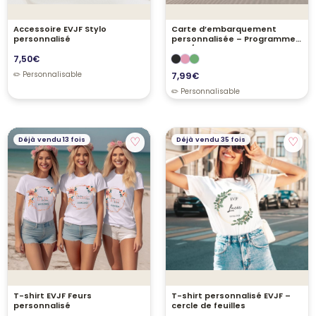
Accessoire EVJF Stylo
Carte d’embarquement
personnalisé
personnalisée – Programme
EVJF/EVG
7,50
€
7,99
€
♡
♡
Déjà vendu 13 fois
Déjà vendu 35 fois
T-shirt EVJF Feurs
T-shirt personnalisé EVJF –
personnalisé
cercle de feuilles