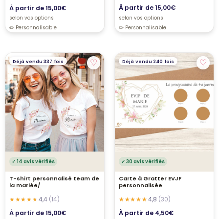
À partir de
15,00
€
À partir de
15,00
€
selon vos options
selon vos options
♡
♡
Déjà vendu 337 fois
Déjà vendu 240 fois
✓ 14 avis vérifiés
✓ 30 avis vérifiés
T-shirt personnalisé team de
Carte à Gratter EVJF
la mariée/
personnalisée
4,4
(14)
4,8
(30)
À partir de
15,00
€
À partir de
4,50
€