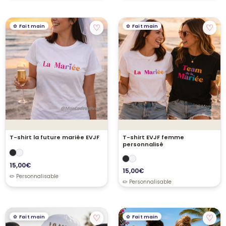
♡
♡
Fait main
Fait main
T-shirt la future mariée EVJF
T-shirt EVJF femme
personnalisé
15,00
€
15,00
€
♡
♡
Fait main
Fait main