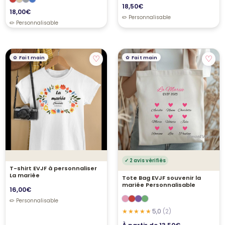
18,50
€
18,00
€
♡
♡
Fait main
Fait main
✓ 2 avis vérifiés
T-shirt EVJF à personnaliser
La mariée
Tote Bag EVJF souvenir la
mariée Personnalisable
16,00
€
5,0
(2)