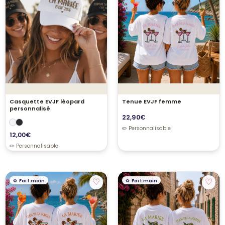
Casquette EVJF léopard
Tenue EVJF femme
personnalisé
22,90
€
12,00
€
♡
♡
Fait main
Fait main