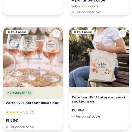
À partir de
13,50
€
selon vos options
♡
♡
Fait main
Fait main
✓ 2 avis vérifiés
Tote bag EVJF future mariée/
sac team de
Verre EVJF personnalisé fleur
12,00
€
5,0
(2)
18,50
€