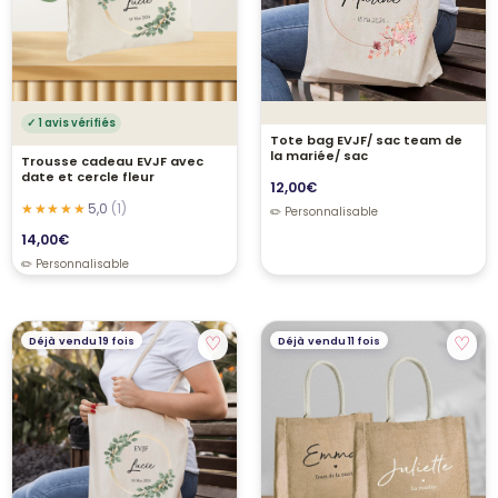
✓ 1 avis vérifiés
Tote bag EVJF/ sac team de
la mariée/ sac
Trousse cadeau EVJF avec
date et cercle fleur
12,00
€
5,0
(1)
14,00
€
♡
♡
Déjà vendu 19 fois
Déjà vendu 11 fois