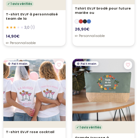
✓ 1 avis vérifiés
Tshirt EVJF brodé pour future
mariée ou
T-shirt EVJF à personnalisé
team de la
3,0
(1)
26,90
€
14,90
€
♡
♡
Fait main
Fait main
✓ 1 avis vérifiés
T-shirt EVJF rose cocktail
Grande trousse à