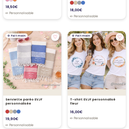
18,50
€
18,00
€
♡
♡
Fait main
Fait main
Serviette paréo EVJF
T-shirt EVJF personnalisé
personnalisée
fleur
16,00
€
19,90
€