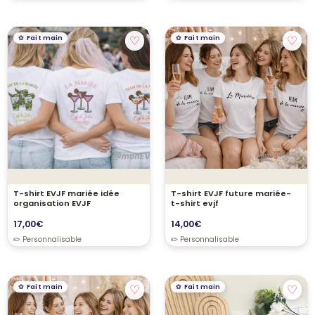
♡
♡
Fait main
Fait main
T-shirt EVJF mariée idée
T-shirt EVJF future mariée-
organisation EVJF
t-shirt evjf
17,00
€
14,00
€
♡
♡
Fait main
Fait main