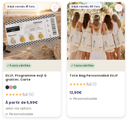
♡
♡
Déjà vendu 41 fois
Déjà vendu 40 fois
✓ 5 avis vérifiés
✓ 1 avis vérifiés
EVJF, Programme evjf à
Tote Bag Personnalisé EVJF
gratter, Carte
5,0
(1)
12,90
€
5,0
(5)
À partir de
5,99
€
selon vos options