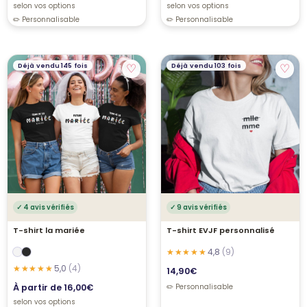
selon vos options
selon vos options
♡
♡
Déjà vendu 145 fois
Déjà vendu 103 fois
✓ 4 avis vérifiés
✓ 9 avis vérifiés
T-shirt la mariée
T-shirt EVJF personnalisé
4,8
(9)
5,0
(4)
14,90
€
À partir de
16,00
€
selon vos options