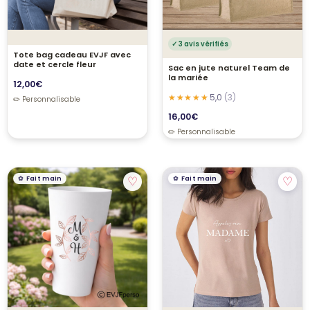
✓ 3 avis vérifiés
Tote bag cadeau EVJF avec
date et cercle fleur
Sac en jute naturel Team de
la mariée
12,00
€
5,0
(3)
16,00
€
♡
♡
Fait main
Fait main