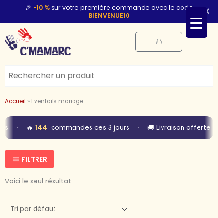
Aller
🎉
-10 %
sur votre première commande avec le code
×
BIENVENUE10
au
contenu
Panier
Accueil
»
Eventails mariage
•
144
•
vis
🔥
commandes ces 3 jours
🚚 Livraison offerte 
FILTRER
Voici le seul résultat